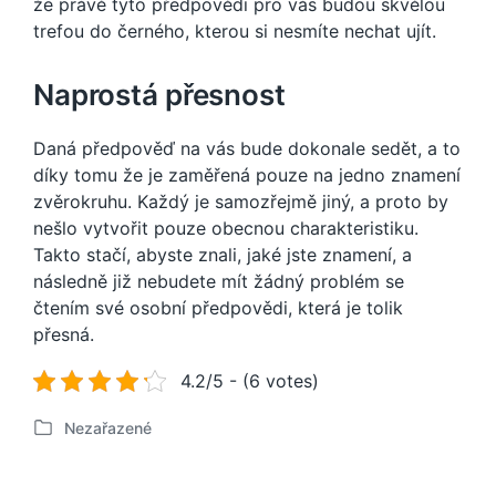
že právě tyto předpovědi pro vás budou skvělou
trefou do černého, kterou si nesmíte nechat ujít.
Naprostá přesnost
Daná předpověď na vás bude dokonale sedět, a to
díky tomu že je zaměřená pouze na jedno znamení
zvěrokruhu. Každý je samozřejmě jiný, a proto by
nešlo vytvořit pouze obecnou charakteristiku.
Takto stačí, abyste znali, jaké jste znamení, a
následně již nebudete mít žádný problém se
čtením své osobní předpovědi, která je tolik
přesná.
4.2/5 - (6 votes)
Nezařazené
P
u
b