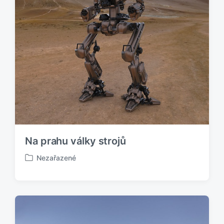
n
o
v
Na prahu války strojů
Nezařazené
P
u
b
l
i
k