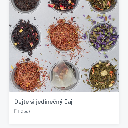
Dejte si jedinečný čaj
Zboží
P
u
b