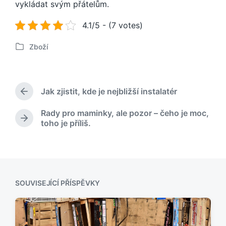
vykládat svým přátelům.
4.1/5 - (7 votes)
Zboží
P
u
b
l
Jak zjistit, kde je nejbližší instalatér
i
P
k
ř
Rady pro maminky, ale pozor – čeho je moc,
o
e
N
toho je příliš.
d
v
á
c
á
s
h
n
l
o
o
e
z
v
d
í
u
SOUVISEJÍCÍ PŘÍSPĚVKY
p
j
ř
í
í
c
s
í