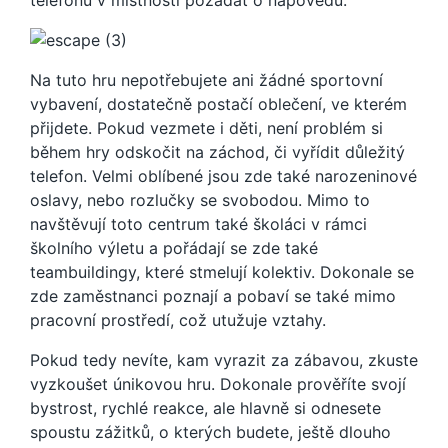
telefonu v místnosti požádat o nápovědu.
Na tuto hru nepotřebujete ani žádné sportovní
vybavení, dostatečně postačí oblečení, ve kterém
přijdete. Pokud vezmete i děti, není problém si
během hry odskočit na záchod, či vyřídit důležitý
telefon. Velmi oblíbené jsou zde také narozeninové
oslavy, nebo rozlučky se svobodou. Mimo to
navštěvují toto centrum také školáci v rámci
školního výletu a pořádají se zde také
teambuildingy, které stmelují kolektiv. Dokonale se
zde zaměstnanci poznají a pobaví se také mimo
pracovní prostředí, což utužuje vztahy.
Pokud tedy nevíte, kam vyrazit za zábavou, zkuste
vyzkoušet únikovou hru. Dokonale prověříte svojí
bystrost, rychlé reakce, ale hlavně si odnesete
spoustu zážitků, o kterých budete, ještě dlouho