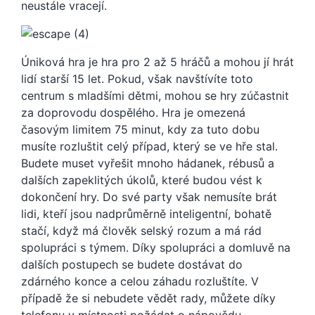
neustále vracejí.
Úniková hra je hra pro 2 až 5 hráčů a mohou jí hrát
lidí starší 15 let. Pokud, však navštívíte toto
centrum s mladšími dětmi, mohou se hry zúčastnit
za doprovodu dospělého. Hra je omezená
časovým limitem 75 minut, kdy za tuto dobu
musíte rozluštit celý případ, který se ve hře stal.
Budete muset vyřešit mnoho hádanek, rébusů a
dalších zapeklitých úkolů, které budou vést k
dokončení hry. Do své party však nemusíte brát
lidi, kteří jsou nadprůměrně inteligentní, bohatě
stačí, když má člověk selský rozum a má rád
spolupráci s týmem. Díky spolupráci a domluvě na
dalších postupech se budete dostávat do
zdárného konce a celou záhadu rozluštíte. V
případě že si nebudete vědět rady, můžete díky