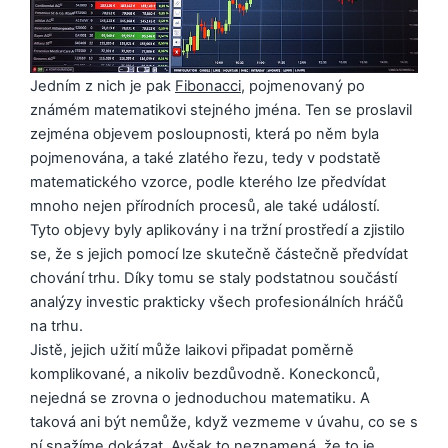
Jedním z nich je pak
Fibonacci
, pojmenovaný po
známém matematikovi stejného jména. Ten se proslavil
zejména objevem posloupnosti, která po něm byla
pojmenována, a také zlatého řezu, tedy v podstatě
matematického vzorce, podle kterého lze předvídat
mnoho nejen přírodních procesů, ale také událostí.
Tyto objevy byly aplikovány i na tržní prostředí a zjistilo
se, že s jejich pomocí lze skutečně částečně předvídat
chování trhu. Díky tomu se staly podstatnou součástí
analýzy investic prakticky všech profesionálních hráčů
na trhu.
Jistě, jejich užití může laikovi připadat poměrně
komplikované, a nikoliv bezdůvodně. Koneckonců,
nejedná se zrovna o jednoduchou matematiku. A
taková ani být nemůže, když vezmeme v úvahu, co se s
ní snažíme dokázat. Avšak to neznamená, že to je