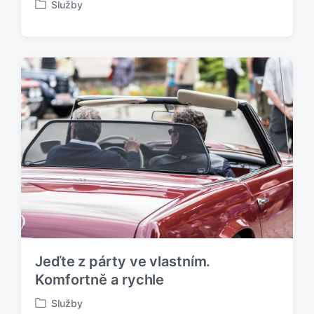
Služby
P
u
b
l
i
k
o
v
á
n
o
v
Jeďte z párty ve vlastním.
Komfortně a rychle
Služby
P