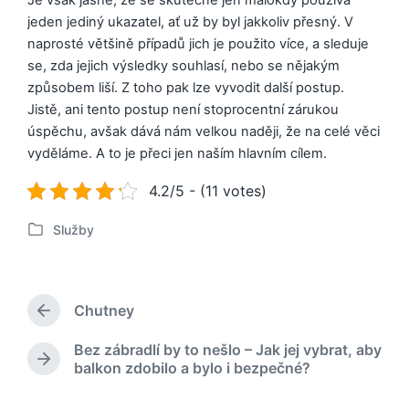
Je však jasné, že se skutečně jen málokdy používá
jeden jediný ukazatel, ať už by byl jakkoliv přesný. V
naprosté většině případů jich je použito více, a sleduje
se, zda jejich výsledky souhlasí, nebo se nějakým
způsobem liší. Z toho pak lze vyvodit další postup.
Jistě, ani tento postup není stoprocentní zárukou
úspěchu, avšak dává nám velkou naději, že na celé věci
vyděláme. A to je přeci jen naším hlavním cílem.
4.2/5 - (11 votes)
Služby
P
u
b
l
Chutney
i
P
k
ř
Bez zábradlí by to nešlo – Jak jej vybrat, aby
o
e
N
balkon zdobilo a bylo i bezpečné?
d
v
á
c
á
s