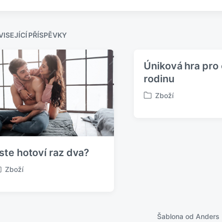
c
n
h
o
o
v
z
ISEJÍCÍ PŘÍSPĚVKY
í
p
ř
Úniková hra pro
í
rodinu
s
p
Zboží
P
ě
u
v
b
e
l
k
i
:
ste hotoví raz dva?
k
o
Zboží
v
á
n
o
v
Šablona od
Anders