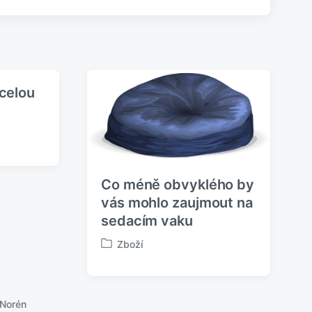
e
d
u
j
í
c
í
 celou
p
ř
í
s
p
ě
Co méně obvyklého by
v
vás mohlo zaujmout na
e
k
sedacím vaku
:
Zboží
P
u
b
l
 Norén
i