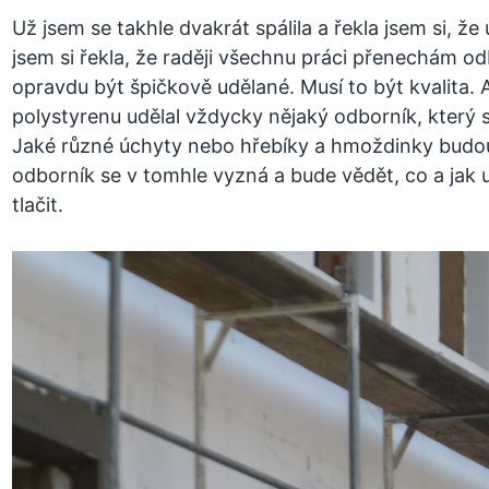
Už jsem se takhle dvakrát spálila a řekla jsem si, že
jsem si řekla, že raději všechnu práci přenechám o
opravdu být špičkově udělané. Musí to být kvalita. A
polystyrenu udělal vždycky nějaký odborník, který 
Jaké různé úchyty nebo hřebíky a hmoždinky budou
odborník se v tomhle vyzná a bude vědět, co a jak u
tlačit.