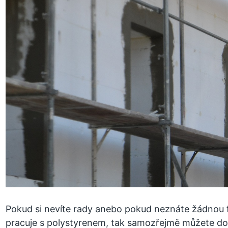
Pokud si nevíte rady anebo pokud neznáte žádnou f
pracuje s polystyrenem, tak samozřejmě můžete do