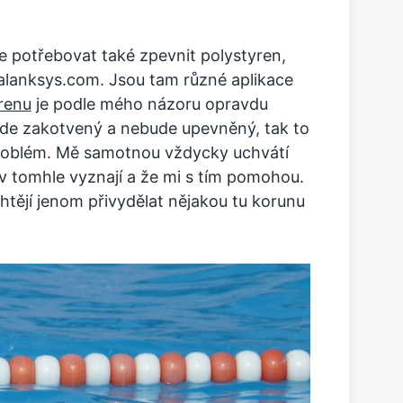
e potřebovat také zpevnit polystyren,
alanksys.com. Jsou tam různé aplikace
renu
je podle mého názoru opravdu
ude zakotvený a nebude upevněný, tak to
roblém. Mě samotnou vždycky uchvátí
 se v tomhle vyznají a že mi s tím pomohou.
tějí jenom přivydělat nějakou tu korunu