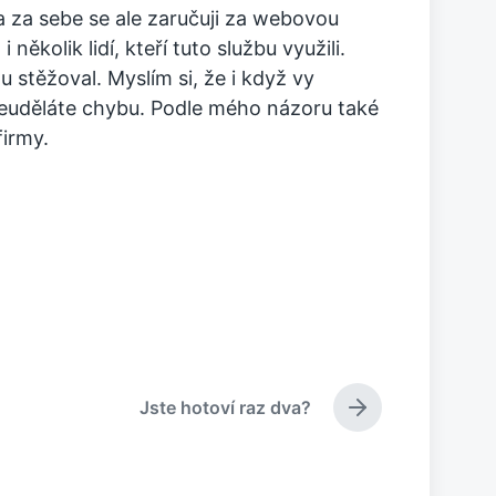
a za sebe se ale zaručuji za webovou
ěkolik lidí, kteří tuto službu využili.
 stěžoval. Myslím si, že i když vy
 neuděláte chybu. Podle mého názoru také
firmy.
Jste hotoví raz dva?
N
á
s
l