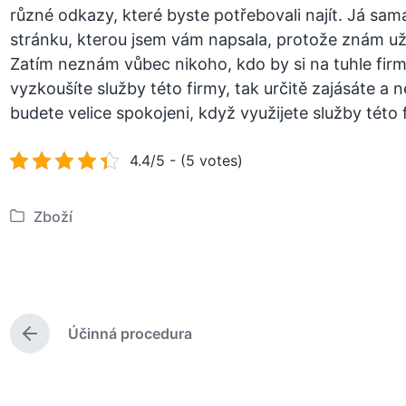
různé odkazy, které byste potřebovali najít. Já sam
stránku, kterou jsem vám napsala, protože znám už i n
Zatím neznám vůbec nikoho, kdo by si na tuhle firmu
vyzkoušíte služby této firmy, tak určitě zajásáte a
budete velice spokojeni, když využijete služby této 
4.4/5 - (5 votes)
Zboží
P
u
b
l
i
Účinná procedura
k
P
o
ř
e
v
d
á