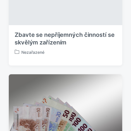
Zbavte se nepříjemných činností se
skvělým zařízením
Nezařazené
P
u
b
l
i
k
o
v
á
n
o
v