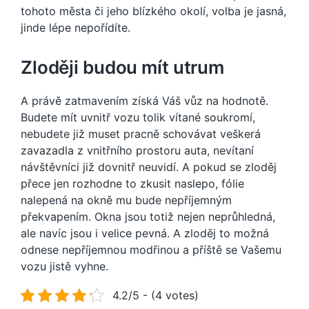
tohoto města či jeho blízkého okolí, volba je jasná,
jinde lépe nepořídíte.
Zloději budou mít utrum
A právě zatmavením získá Váš vůz na hodnotě.
Budete mít uvnitř vozu tolik vítané soukromí,
nebudete již muset pracně schovávat veškerá
zavazadla z vnitřního prostoru auta, nevítaní
návštěvníci již dovnitř neuvidí. A pokud se zloděj
přece jen rozhodne to zkusit naslepo, fólie
nalepená na okně mu bude nepříjemným
překvapením. Okna jsou totiž nejen neprůhledná,
ale navíc jsou i velice pevná. A zloděj to možná
odnese nepříjemnou modřinou a příště se Vašemu
vozu jistě vyhne.
4.2/5 - (4 votes)