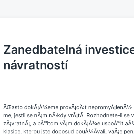
Zanedbatelná investice
návratností
ÄŒasto dokÃ¡Å¾eme provÃ¡dÄ›t nepromyÅ¡lenÃ½ in
me, jestli se nÃ¡m nÄ›kdy vrÃ¡tÃ­. Rozhodnete-li se v
zÃ¡vratnÃ¡, a pÅ™itom vÃ¡m dokÃ¡Å¾e uspoÅ™it aÅ
klasice, kterou jste doposud pouÅ¾Ã­vali, vaÅ¡e pe