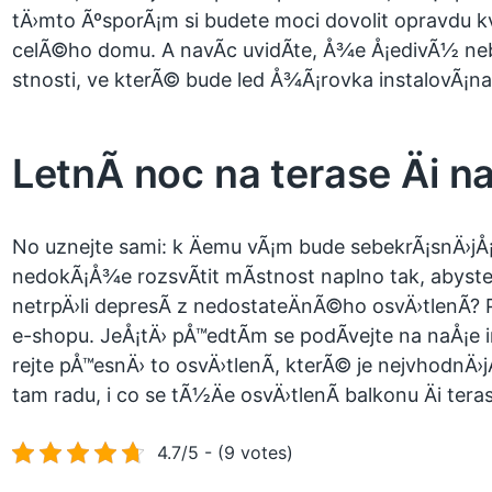
tÄ›mto ÃºsporÃ¡m si budete moci dovolit opravdu kv
celÃ©ho domu. A navÃ­c uvidÃ­te, Å¾e Å¡edivÃ½ n
stnosti, ve kterÃ© bude
led Å¾Ã¡rovka
instalovÃ¡na
LetnÃ­ noc na terase Äi n
No uznejte sami: k Äemu vÃ¡m bude sebekrÃ¡snÄ›jÅ¡
nedokÃ¡Å¾e rozsvÃ­tit mÃ­stnost naplno tak, abyste
netrpÄ›li depresÃ­ z nedostateÄnÃ©ho osvÄ›tlenÃ­?
e-shopu. JeÅ¡tÄ› pÅ™edtÃ­m se podÃ­vejte na naÅ¡e 
rejte pÅ™esnÄ› to osvÄ›tlenÃ­, kterÃ© je nejvhodnÄ›
tam radu, i co se tÃ½Äe osvÄ›tlenÃ­ balkonu Äi terasy
4.7/5 - (9 votes)