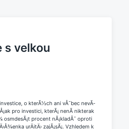
 s velkou
vestice, o kterÃ½ch ani vÅ¯bec nevÃ­
Å¡ak pro investici, kterÃ¡ nenÃ­ nikterak
¾ osmdesÃ¡t procent nÃ¡kladÅ¯ oproti
nÄ›Å¾enka urÄitÄ› zajÃ¡sÃ¡. Vzhledem k