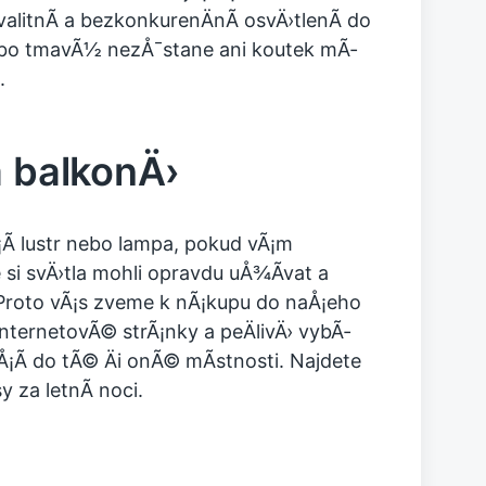
alitnÃ­ a bezkonkurenÄnÃ­ osvÄ›tlenÃ­ do
ebo tmavÃ½ nezÅ¯stane ani koutek mÃ­
.
a balkonÄ›
Ã­ lustr nebo lampa, pokud vÃ¡m
 si svÄ›tla mohli opravdu uÅ¾Ã­vat a
 Proto vÃ¡s zveme k nÃ¡kupu do naÅ¡eho
internetovÃ© strÃ¡nky a peÄlivÄ› vybÃ­
jÅ¡Ã­ do tÃ© Äi onÃ© mÃ­stnosti. Najdete
 za letnÃ­ noci.