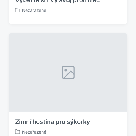
Nezařazené
P
u
b
l
i
k
o
v
á
n
o
v
Zimní hostina pro sýkorky
Nezařazené
P