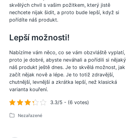
skvělých chvil s vašim požitkem, který jistě
nechcete nijak šidit, a proto bude lepší, když si
pořídíte náš produkt.
Lepší možnosti!
Nabízíme vám něco, co se vám obzvláště vyplatí,
proto je dobré, abyste neváhali a pořídili si nějaký
náš produkt ještě dnes. Je to skvělá možnost, jak
začít nějak nově a lépe. Je to totiž zdravější,
chutnější, levnější a zkrátka lepší, než klasická
varianta kouření.
3.3/5 - (6 votes)
Nezařazené
P
u
b
l