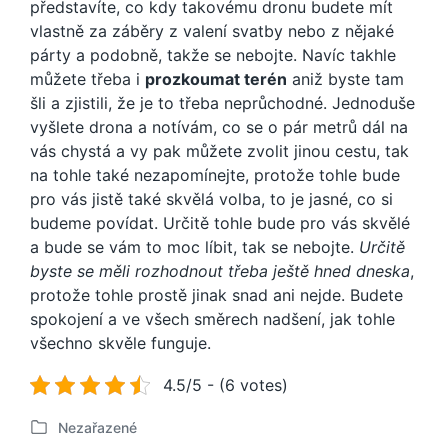
představíte, co kdy takovému dronu budete mít
vlastně za záběry z valení svatby nebo z nějaké
párty a podobně, takže se nebojte. Navíc takhle
můžete třeba i
prozkoumat terén
aniž byste tam
šli a zjistili, že je to třeba neprůchodné. Jednoduše
vyšlete drona a notívám, co se o pár metrů dál na
vás chystá a vy pak můžete zvolit jinou cestu, tak
na tohle také nezapomínejte, protože tohle bude
pro vás jistě také skvělá volba, to je jasné, co si
budeme povídat. Určitě tohle bude pro vás skvělé
a bude se vám to moc líbit, tak se nebojte.
Určitě
byste se měli rozhodnout třeba ještě hned dneska
,
protože tohle prostě jinak snad ani nejde. Budete
spokojení a ve všech směrech nadšení, jak tohle
všechno skvěle funguje.
4.5/5 - (6 votes)
Nezařazené
P