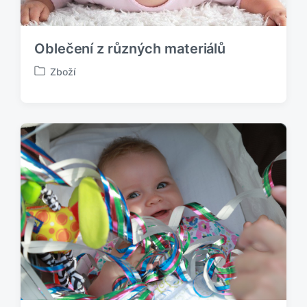
Oblečení z různých materiálů
Zboží
P
u
b
l
i
k
o
v
á
n
o
v