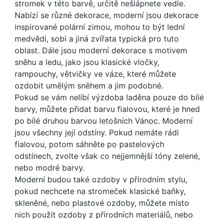
stromek v této barvě, určitě nešlápnete vedle.
Nabízí se různé dekorace, moderní jsou dekorace
inspirované polární zimou, mohou to být lední
medvědi, sobi a jiná zvířata typická pro tuto
oblast. Dále jsou moderní dekorace s motivem
sněhu a ledu, jako jsou klasické vločky,
rampouchy, větvičky ve váze, které můžete
ozdobit umělým sněhem a jim podobné.
Pokud se vám nelíbí výzdoba laděna pouze do bílé
barvy, můžete přidat barvu fialovou, které je hned
po bílé druhou barvou letošních Vánoc. Moderní
jsou všechny její odstíny. Pokud nemáte rádi
fialovou, potom sáhněte po pastelových
odstínech, zvolte však co nejjemnější tóny zelené,
nebo modré barvy.
Moderní budou také ozdoby v přírodním stylu,
pokud nechcete na stromeček klasické baňky,
skleněné, nebo plastové ozdoby, můžete místo
nich použít ozdoby z přírodních materiálů, nebo