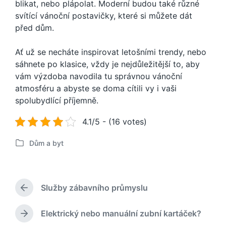
blikat, nebo plápolat. Moderní budou také různé
svítící vánoční postavičky, které si můžete dát
před dům.
Ať už se necháte inspirovat letošními trendy, nebo
sáhnete po klasice, vždy je nejdůležitější to, aby
vám výzdoba navodila tu správnou vánoční
atmosféru a abyste se doma cítili vy i vaši
spolubydlící příjemně.
4.1/5 - (16 votes)
Dům a byt
P
u
b
l
Služby zábavního průmyslu
i
P
k
ř
o
e
Elektrický nebo manuální zubní kartáček?
N
d
v