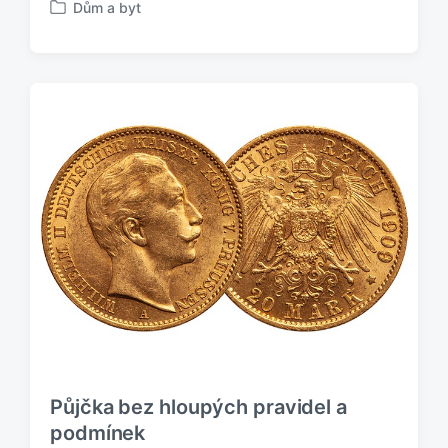
Dům a byt
P
u
b
l
i
k
o
v
á
n
o
v
Půjčka bez hloupých pravidel a
podmínek