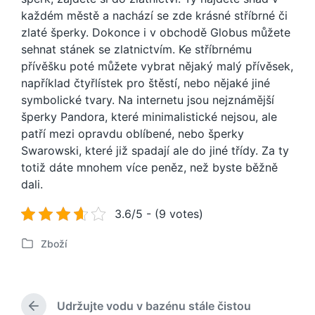
každém městě a nachází se zde krásné stříbrné či
zlaté šperky. Dokonce i v obchodě Globus můžete
sehnat stánek se zlatnictvím. Ke stříbrnému
přívěšku poté můžete vybrat nějaký malý přívěsek,
například čtyřlístek pro štěstí, nebo nějaké jiné
symbolické tvary. Na internetu jsou nejznámější
šperky Pandora, které minimalistické nejsou, ale
patří mezi opravdu oblíbené, nebo šperky
Swarowski, které již spadají ale do jiné třídy. Za ty
totiž dáte mnohem více peněz, než byste běžně
dali.
3.6/5 - (9 votes)
Zboží
P
u
b
l
Udržujte vodu v bazénu stále čistou
i
P