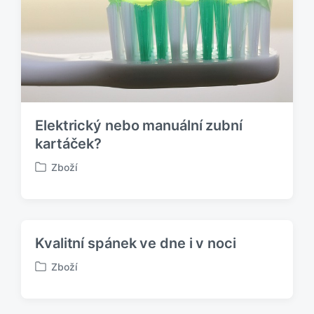
n
o
v
Elektrický nebo manuální zubní
kartáček?
Zboží
P
u
b
l
i
Kvalitní spánek ve dne i v noci
k
o
Zboží
P
v
u
á
b
n