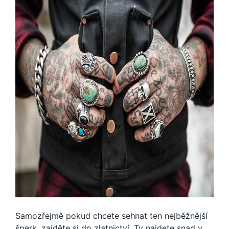
Samozřejmě pokud chcete sehnat ten nejběžnější
šperk, zajděte si do zlatnictví. Ty najdete snad v