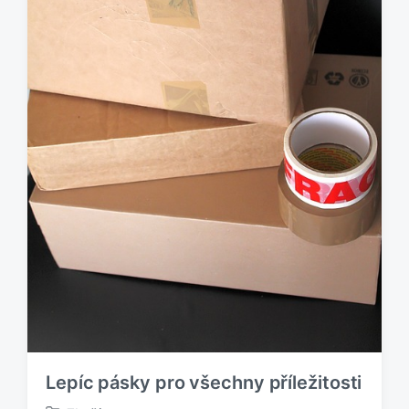
o
v
Lepíc pásky pro všechny příležitosti