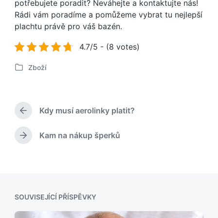
potřebujete poradit? Neváhejte a kontaktujte nás!
Rádi vám poradíme a pomůžeme vybrat tu nejlepší
plachtu právě pro váš bazén.
4.7/5 - (8 votes)
Zboží
P
u
b
l
Kdy musí aerolinky platit?
i
P
k
ř
o
e
Kam na nákup šperků
N
d
v
á
c
á
s
h
n
l
o
o
e
z
v
d
í
SOUVISEJÍCÍ PŘÍSPĚVKY
u
p
j
ř
í