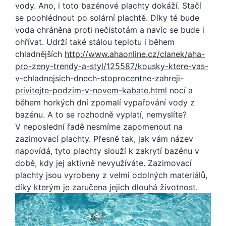
vody. Ano, i toto bazénové plachty dokáží. Stačí
se poohlédnout po solární plachtě. Díky té bude
voda chráněna proti nečistotám a navíc se bude i
ohřívat. Udrží také stálou teplotu i během
chladnějších
http://www.ahaonline.cz/clanek/aha-
pro-zeny-trendy-a-styl/125587/kousky-ktere-vas-
v-chladnejsich-dnech-stoprocentne-zahreji-
privitejte-podzim-v-novem-kabate.html
nocí a
během horkých dní zpomalí vypařování vody z
bazénu. A to se rozhodně vyplatí, nemyslíte?
V neposlední řadě nesmíme zapomenout na
zazimovací plachty. Přesně tak, jak vám název
napovídá, tyto plachty slouží k zakrytí bazénu v
době, kdy jej aktivně nevyužíváte. Zazimovací
plachty jsou vyrobeny z velmi odolných materiálů,
díky kterým je zaručena jejich dlouhá životnost.