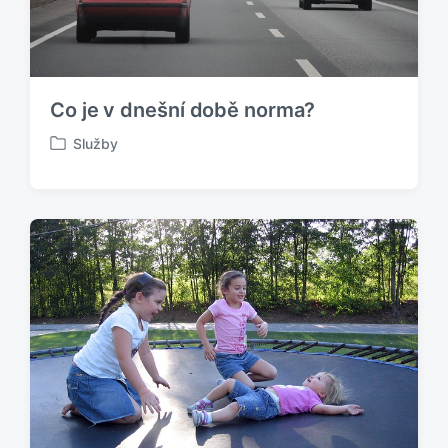
Co je v dnešní době norma?
Služby
P
u
b
l
i
k
o
v
á
n
o
v