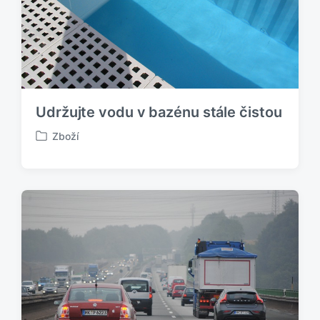
v
Udržujte vodu v bazénu stále čistou
Zboží
P
u
b
l
i
k
o
v
á
n
o
v